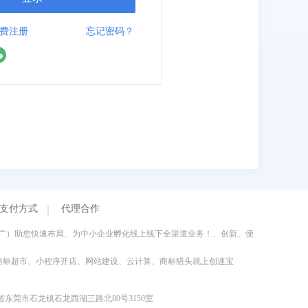
费注册
忘记密码？
支付方式
代理合作
推广）助您快速布局、为中小企业孵化线上线下全渠道业务！、创新、便
、商标转让、商标超市、小程序开店、网站建设、云计算、商标猎头就上创速宝
东省东莞市石龙镇石龙西湖三路北80号3150室