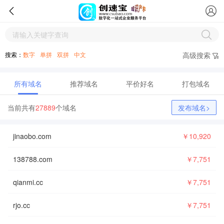
搜索：
数字
单拼
双拼
中文
高级搜索
所有域名
推荐域名
平价好名
打包域名
当前共有
27889
个域名
发布域名>
jinaobo.com
￥10,920
329天13小时
138788.com
￥7,751
73天14小时
qianmi.cc
￥7,751
64天20小时
rjo.cc
￥7,751
39天3小时