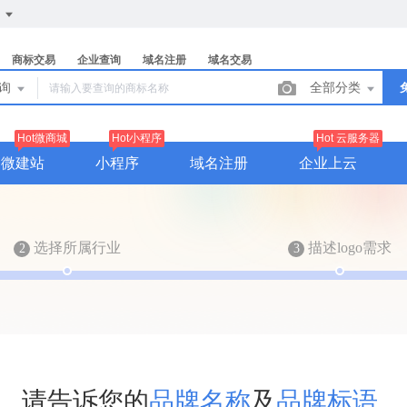
们
商标交易
企业查询
域名注册
域名交易
查询
全部分类
Hot微商城
Hot小程序
Hot 云服务器
官微建站
小程序
域名注册
企业上云
选择所属行业
描述logo需求
2
3
请
告
诉
您
的
品
牌
名
称
及
品
牌
标
语