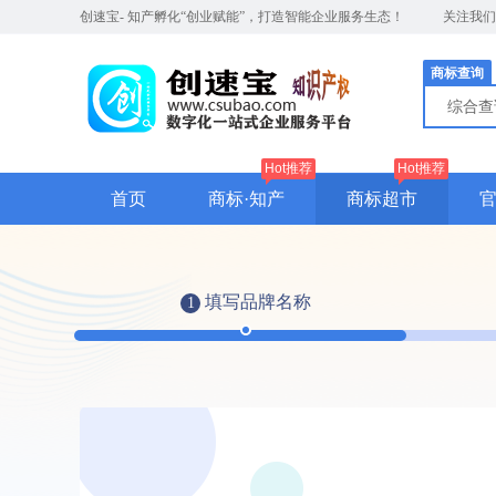
创速宝- 知产孵化“创业赋能”，打造智能企业服务生态！
关注我
商标查询
综合
Hot推荐
Hot推荐
首页
商标·知产
商标超市
填写品牌名称
1