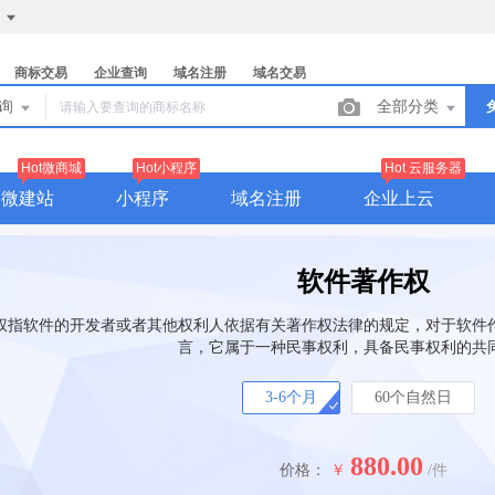
们
商标交易
企业查询
域名注册
域名交易
查询
全部分类
Hot微商城
Hot小程序
Hot 云服务器
官微建站
小程序
域名注册
企业上云
软件著作权
权指软件的开发者或者其他权利人依据有关著作权法律的规定，对于软件
言，它属于一种民事权利，具备民事权利的共
3-6个月
60个自然日
880.00
价格：
￥
/件