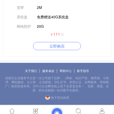
宽带
2M
系统盘
免费赠送40G系统盘
网络防护
20G
111
￥
/月
立即购买
|
|
|
关于我们
服务条款
帮助中心
新手指导
创速宝企业服务平台是一文公司旗下品牌：（商标、知识产权、微商城、小程
序、网站建设、云计算、企业邮箱、SSL证书、资质认证、全网媒体、营销推
广）助您快速布局、为中小企业孵化线上线下全渠道业务！、创新、便捷、全
面、的企业赋能一站式数字化服务。
电子营业执照